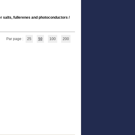
 salts, fullerenes and photoconductors
/
Par page :
25
50
100
200