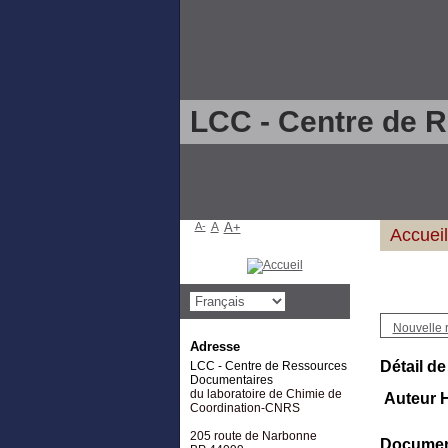
LCC - Centre de 
A-
A
A+
Accueil
Nouvelle 
Adresse
Détail de
LCC - Centre de Ressources
Documentaires
du laboratoire de Chimie de
Auteur 
Coordination-CNRS
205 route de Narbonne
Document