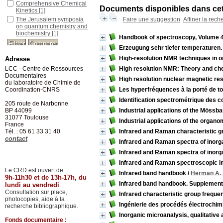
Comprehensive Chemical
Documents disponibles dans cett
Kinetics
[1]
The Jerusalem symposia
Faire une suggestion
Affiner la rech
on quantum chemistry and
biochemistry
[1]
Handbook of spectroscopy, Volume 
Erzeugung sehr tiefer temperaturen
High-resolution NMR techniques in o
Adresse
LCC - Centre de Ressources
High resolution NMR: Theory and che
Documentaires
High resolution nuclear magnetic re
du laboratoire de Chimie de
Coordination-CNRS
Les hyperfréquences à la porté de t
Identification spectrométrique des
205 route de Narbonne
BP 44099
Industrial applications of the Mössba
31077
Toulouse
Industrial applications of the organ
France
Tél. : 05 61 33 31 40
Infrared and Raman characteristic g
contact
Infrared and Raman spectra of inorg
Infrared and Raman spectra of inorg
Infrared and Raman spectroscopic 
Le CRD est ouvert de
Infrared band handbook
/
Herman A.
9h-11h30 et de 13h-17h, du
Infrared band handbook. Supplement
lundi au vendredi
.
Consultation sur place,
Infrared characteristic group freque
photocopies, aide à la
Ingénierie des procédés électrochi
recherche bibliographique.
Inorganic microanalysis, qualitative
Fonds documentaire :