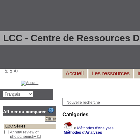
LCC - Centre de Ressources 
A-
A
A+
Accueil
Les ressources
Nouvelle recherche
Affiner ou comparer
Catégories
LCC Séries
>
Méthodes d'Analyses
Annual review of
Méthodes d'Analyses
photochemistry
[1]