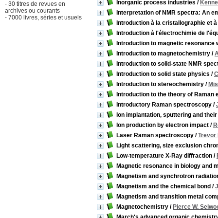
Inorganic process industries
/
Kenne
- 30 titres de revues en
archives ou courants
Interpretation of NMR spectra: An e
- 7000 livres, séries et usuels
Introduction à la cristallographie et 
Introduction à l'électrochimie de l'équ
Introduction to magnetic resonance 
Introduction to magnetochemistry
/
A
Introduction to solid-state NMR spe
Introduction to solid state physics
/
C
Introduction to stereochemistry
/
Mis
Introduction to the theory of Raman e
Introductory Raman spectroscopy
/
Ion implantation, sputtering and their
Ion production by electron impact
/
R
Laser Raman spectroscopy
/
Trevor
Light scattering, size exclusion chr
Low-temperature X-Ray diffraction
/
Magnetic resonance in biology and 
Magnetism and synchrotron radiatio
Magnetism and the chemical bond
/
Magnetism and transition metal com
Magnetochemistry
/
Pierce W. Selwo
March's advanced organic chemistr