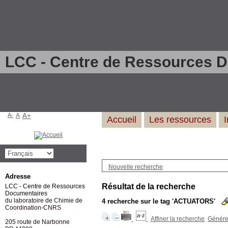
LCC - Centre de Ressources 
A-
A
A+
Accueil
Les ressources
Nouvelle recherche
Adresse
Résultat de la recherche
LCC - Centre de Ressources
Documentaires
du laboratoire de Chimie de
4
recherche sur le tag
'ACTUATORS'
Coordination-CNRS
Affiner la recherche
Générer
205 route de Narbonne