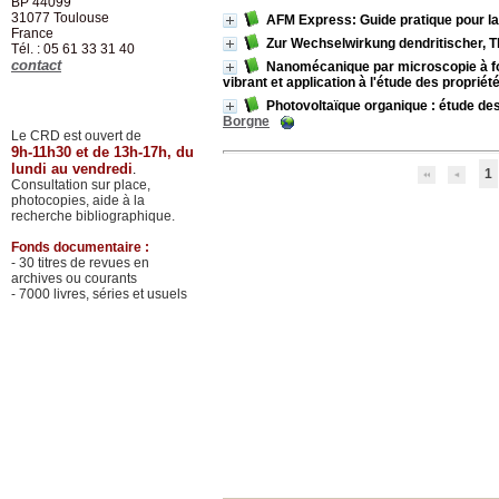
BP 44099
31077
Toulouse
AFM Express: Guide pratique pour la
France
Zur Wechselwirkung dendritischer, Th
Tél. : 05 61 33 31 40
contact
Nanomécanique par microscopie à fo
vibrant et application à l'étude des proprié
Photovoltaïque organique : étude des
Borgne
Le CRD est ouvert de
9h-11h30 et de 13h-17h, du
lundi au vendredi
.
1
Consultation sur place,
photocopies, aide à la
recherche bibliographique.
Fonds documentaire :
- 30 titres de revues en
archives ou courants
- 7000 livres, séries et usuels