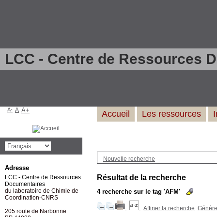
LCC - Centre de Ressources 
A-
A
A+
Accueil
Les ressources
Nouvelle recherche
Adresse
Résultat de la recherche
LCC - Centre de Ressources
Documentaires
du laboratoire de Chimie de
4
recherche sur le tag
'AFM'
Coordination-CNRS
Affiner la recherche
Générer
205 route de Narbonne