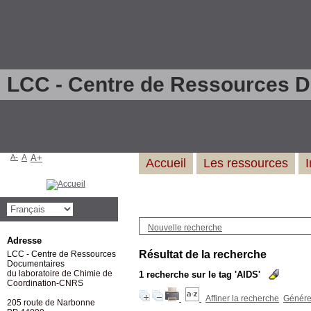
LCC - Centre de Ressources 
A-
A
A+
Accueil
Les ressources
Nouvelle recherche
Adresse
Résultat de la recherche
LCC - Centre de Ressources
Documentaires
du laboratoire de Chimie de
1
recherche sur le tag
'AIDS'
Coordination-CNRS
Affiner la recherche
Générer
205 route de Narbonne