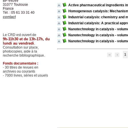
BP 44099
31077
Toulouse
Active pharmaceutical ingredients i
France
Homogeneous catalysis: Mechanisms 
Tél. : 05 61 33 31 40
contact
Industrial catalysis: chemistry and
Industrial catalysis: A practical app
Nanotechnology in catalysis - volum
Le CRD est ouvert de
Nanotechnology in catalysis - volum
9h-11h30 et de 13h-17h, du
Nanotechnology in catalysis - volum
lundi au vendredi
.
Consultation sur place,
photocopies, aide à la
1
recherche bibliographique.
Fonds documentaire :
- 30 titres de revues en
archives ou courants
- 7000 livres, séries et usuels