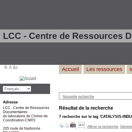
LCC - Centre de Ressources 
A-
A
A+
Accueil
Les ressources
Nouvelle recherche
Adresse
Résultat de la recherche
LCC - Centre de Ressources
Documentaires
du laboratoire de Chimie de
7
recherche sur le tag
'CATALYSIS-IND
Coordination-CNRS
Affiner la recherche
Générer
205 route de Narbonne