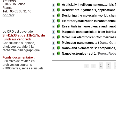
BP 44099
31077
Toulouse
Artificially intelligent nanomaterial
France
Dendrimers: Synthesis, applications
Tél. : 05 61 33 31 40
contact
Designing the molecular world : chemi
Electrocrystallization in nanotechno
Essentials in nanoscience and nano
Le CRD est ouvert de
Magnetic nanoparticles: from fabricat
9h-11h30 et de 13h-17h, du
Molecular electronics: Commercial i
lundi au vendredi
.
Molecular nanomagnets
/
Dante Gatt
Consultation sur place,
photocopies, aide à la
Nano- and biomaterials: compounds, p
recherche bibliographique.
Nanoelectronics - vol 1
/
Puers, Robe
Fonds documentaire :
- 30 titres de revues en
archives ou courants
1
2
- 7000 livres, séries et usuels