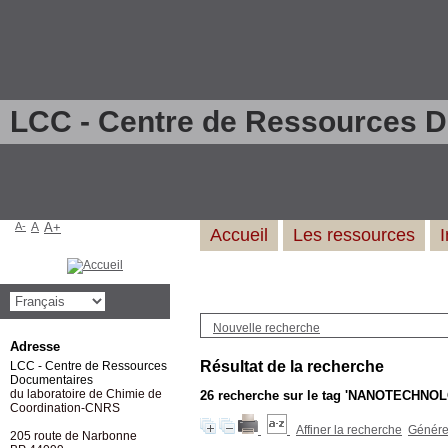
LCC - Centre de Ressources 
A-
A
A+
Accueil
Les ressources
Nouvelle recherche
Adresse
Résultat de la recherche
LCC - Centre de Ressources
Documentaires
du laboratoire de Chimie de
26
recherche sur le tag
'NANOTECHNOL
Coordination-CNRS
Affiner la recherche
Générer
205 route de Narbonne