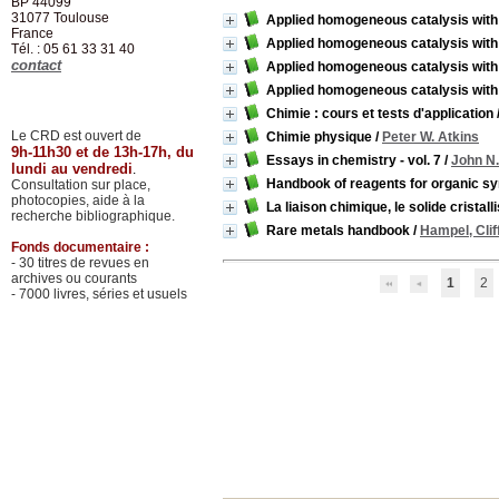
BP 44099
31077
Toulouse
Applied homogeneous catalysis with
France
Applied homogeneous catalysis with
Tél. : 05 61 33 31 40
contact
Applied homogeneous catalysis with
Applied homogeneous catalysis with
Chimie : cours et tests d'application
Le CRD est ouvert de
Chimie physique
/
Peter W. Atkins
9h-11h30 et de 13h-17h, du
Essays in chemistry - vol. 7
/
John N.
lundi au vendredi
.
Handbook of reagents for organic sy
Consultation sur place,
photocopies, aide à la
La liaison chimique, le solide cristal
recherche bibliographique.
Rare metals handbook
/
Hampel, Clif
Fonds documentaire :
- 30 titres de revues en
archives ou courants
1
2
- 7000 livres, séries et usuels