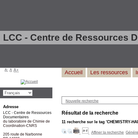
LCC - Centre de Ressources 
A-
A
A+
Accueil
Les ressources
Nouvelle recherche
Adresse
Résultat de la recherche
LCC - Centre de Ressources
Documentaires
du laboratoire de Chimie de
11
recherche sur le tag
'CHEMISTRY-HA
Coordination-CNRS
Affiner la recherche
Générer
205 route de Narbonne