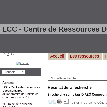
LCC - Centre de Ressources 
A-
A
A+
Accueil
Les ressources
Nouvelle recherche
Adresse
Résultat de la recherche
LCC - Centre de Ressources
Documentaires
du laboratoire de Chimie de
2
recherche sur le tag
'DIAZO-Compoun
Coordination-CNRS
Affiner la recherche
Générer
205 route de Narbonne