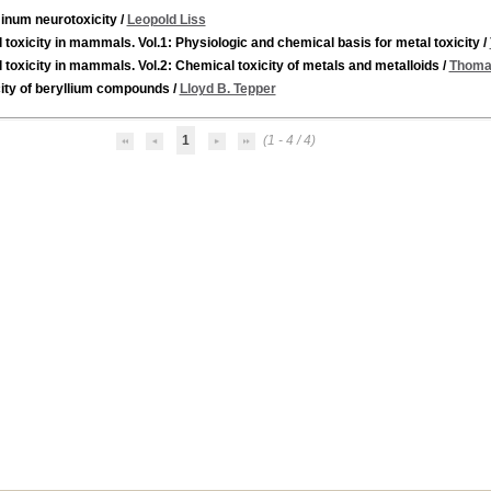
inum neurotoxicity
/
Leopold Liss
 toxicity in mammals. Vol.1: Physiologic and chemical basis for metal toxicity
/
 toxicity in mammals. Vol.2: Chemical toxicity of metals and metalloids
/
Thoma
city of beryllium compounds
/
Lloyd B. Tepper
1
(1 - 4 / 4)