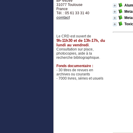
BP 44099
31077
Toulouse
Alum
France
Metal
Tél. : 05 61 33 31 40
contact
Metal
Toxi
Le CRD est ouvert de
9h-11h30 et de 13h-17h, du
lundi au vendredi
.
Consultation sur place,
photocopies, aide à la
recherche bibliographique.
Fonds documentaire :
- 30 titres de revues en
archives ou courants
- 7000 livres, séries et usuels