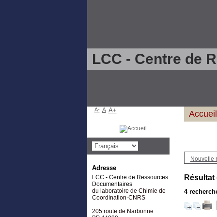
LCC - Centre de 
A-
A
A+
Accueil
Nouvelle 
Adresse
Résultat
LCC - Centre de Ressources
Documentaires
du laboratoire de Chimie de
4
recherche
Coordination-CNRS
205 route de Narbonne