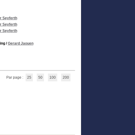
r Seyferth
r Seyferth
r Seyferth
ing
/
Gerard Jaouen
Par page :
25
50
100
200