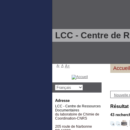
LCC - Centre de 
A-
A
A+
Accueil
Nouvelle 
Adresse
Résultat
LCC - Centre de Ressources
Documentaires
du laboratoire de Chimie de
43
recherch
Coordination-CNRS
205 route de Narbonne