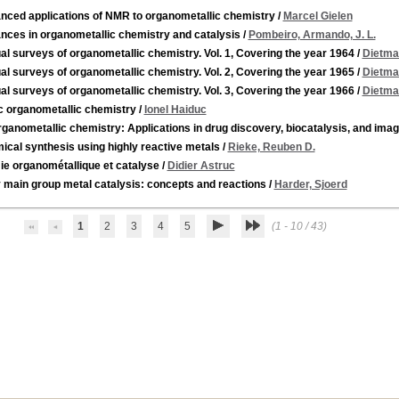
nced applications of NMR to organometallic chemistry
/
Marcel Gielen
nces in organometallic chemistry and catalysis
/
Pombeiro, Armando, J. L.
l surveys of organometallic chemistry. Vol. 1, Covering the year 1964
/
Dietma
l surveys of organometallic chemistry. Vol. 2, Covering the year 1965
/
Dietma
l surveys of organometallic chemistry. Vol. 3, Covering the year 1966
/
Dietma
c organometallic chemistry
/
Ionel Haiduc
ganometallic chemistry: Applications in drug discovery, biocatalysis, and imag
cal synthesis using highly reactive metals
/
Rieke, Reuben D.
ie organométallique et catalyse
/
Didier Astruc
 main group metal catalysis: concepts and reactions
/
Harder, Sjoerd
1
2
3
4
5
(1 - 10 / 43)