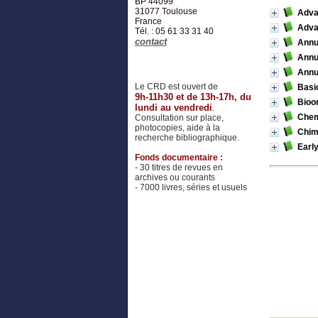
BP 44099
31077
Toulouse
Adva
France
Adva
Tél. : 05 61 33 31 40
contact
Annua
Annua
Annua
Le CRD est ouvert de
Basi
9h-11h30 et de 13h-17h, du
Bioor
lundi au vendredi
.
Chemi
Consultation sur place,
photocopies, aide à la
Chim
recherche bibliographique.
Early
Fonds documentaire :
- 30 titres de revues en
archives ou courants
- 7000 livres, séries et usuels