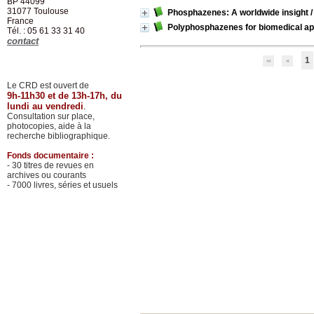
BP 44099
31077
Toulouse
Phosphazenes: A worldwide insight
France
Polyphosphazenes for biomedical ap
Tél. : 05 61 33 31 40
contact
1
Le CRD est ouvert de
9h-11h30 et de 13h-17h, du
lundi au vendredi
.
Consultation sur place,
photocopies, aide à la
recherche bibliographique.
Fonds documentaire :
- 30 titres de revues en
archives ou courants
- 7000 livres, séries et usuels