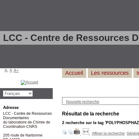
LCC - Centre de Ressources 
A-
A
A+
Accueil
Les ressources
Nouvelle recherche
Adresse
Résultat de la recherche
LCC - Centre de Ressources
Documentaires
du laboratoire de Chimie de
2
recherche sur le tag
'POLYPHOSPHAZ
Coordination-CNRS
Affiner la recherche
Générer
205 route de Narbonne