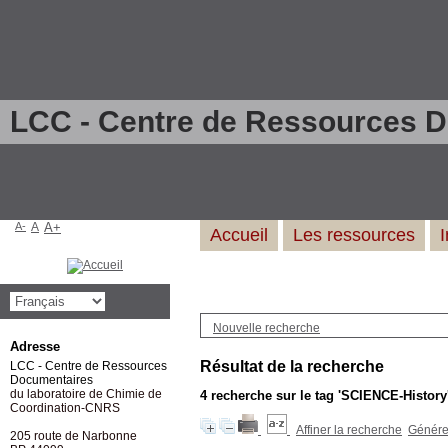
LCC - Centre de Ressources 
A-
A
A+
Accueil
Les ressources
Nouvelle recherche
Adresse
Résultat de la recherche
LCC - Centre de Ressources
Documentaires
du laboratoire de Chimie de
4
recherche sur le tag
'SCIENCE-History
Coordination-CNRS
Affiner la recherche
Générer
205 route de Narbonne