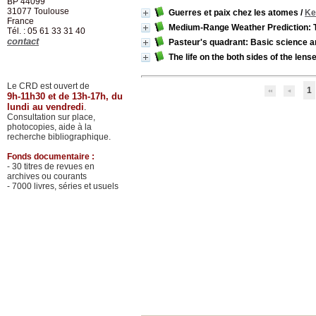
BP 44099
31077
Toulouse
Guerres et paix chez les atomes
/
Ke
France
Medium-Range Weather Prediction:
Tél. : 05 61 33 31 40
contact
Pasteur's quadrant: Basic science a
The life on the both sides of the lens
Le CRD est ouvert de
1
9h-11h30 et de 13h-17h, du
lundi au vendredi
.
Consultation sur place,
photocopies, aide à la
recherche bibliographique.
Fonds documentaire :
- 30 titres de revues en
archives ou courants
- 7000 livres, séries et usuels