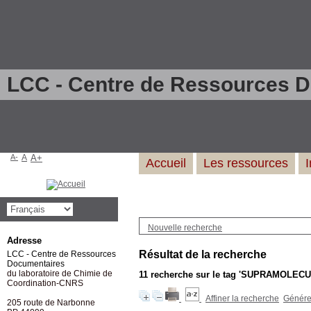
LCC - Centre de Ressources 
A-
A
A+
Accueil
Les ressources
Nouvelle recherche
Adresse
Résultat de la recherche
LCC - Centre de Ressources
Documentaires
du laboratoire de Chimie de
11
recherche sur le tag
'SUPRAMOLECU
Coordination-CNRS
Affiner la recherche
Générer
205 route de Narbonne