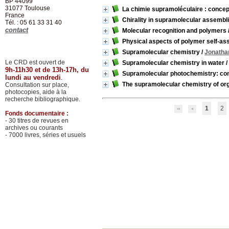
BP 44099
31077
Toulouse
La chimie supramoléculaire : concep
France
Chirality in supramolecular assemb
Tél. : 05 61 33 31 40
contact
Molecular recognition and polymers
Physical aspects of polymer self-a
Supramolecular chemistry
/
Jonatha
Le CRD est ouvert de
Supramolecular chemistry in water
/
9h-11h30 et de 13h-17h, du
Supramolecular photochemistry: con
lundi au vendredi
.
The supramolecular chemistry of org
Consultation sur place,
photocopies, aide à la
recherche bibliographique.
1
2
Fonds documentaire :
- 30 titres de revues en
archives ou courants
- 7000 livres, séries et usuels