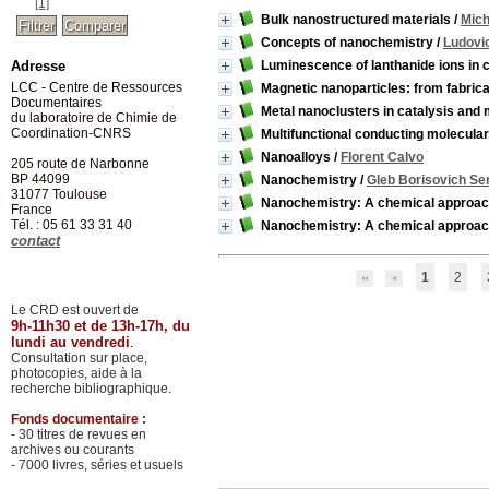
[1]
Bulk nanostructured materials
/
Mich
Concepts of nanochemistry
/
Ludovi
Adresse
Luminescence of lanthanide ions in
LCC - Centre de Ressources
Magnetic nanoparticles: from fabricat
Documentaires
Metal nanoclusters in catalysis and 
du laboratoire de Chimie de
Coordination-CNRS
Multifunctional conducting molecular
Nanoalloys
/
Florent Calvo
205 route de Narbonne
BP 44099
Nanochemistry
/
Gleb Borisovich Se
31077
Toulouse
Nanochemistry: A chemical approac
France
Tél. : 05 61 33 31 40
Nanochemistry: A chemical approac
contact
1
2
Le CRD est ouvert de
9h-11h30 et de 13h-17h, du
lundi au vendredi
.
Consultation sur place,
photocopies, aide à la
recherche bibliographique.
Fonds documentaire :
- 30 titres de revues en
archives ou courants
- 7000 livres, séries et usuels