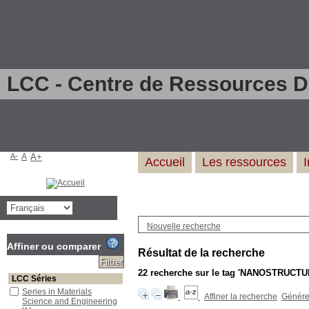
LCC - Centre de Ressources 
A-
A
A+
Accueil
Les ressources
Nouvelle recherche
Affiner ou comparer
Résultat de la recherche
22
recherche sur le tag
'NANOSTRUCTU
LCC Séries
Series in Materials
Affiner la recherche
Générer
Science and Engineering