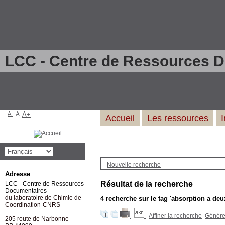
LCC - Centre de Ressources 
A-
A
A+
Accueil
Les ressources
Nouvelle recherche
Adresse
Résultat de la recherche
LCC - Centre de Ressources
Documentaires
du laboratoire de Chimie de
4
recherche sur le tag
'absorption a deu
Coordination-CNRS
Affiner la recherche
Générer
205 route de Narbonne