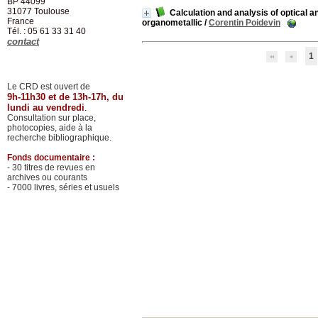
BP 44099
31077
Toulouse
Calculation and analysis of optical 
France
organometallic
/
Corentin Poidevin
Tél. : 05 61 33 31 40
contact
1
Le CRD est ouvert de
9h-11h30 et de 13h-17h, du
lundi au vendredi
.
Consultation sur place,
photocopies, aide à la
recherche bibliographique.
Fonds documentaire :
- 30 titres de revues en
archives ou courants
- 7000 livres, séries et usuels