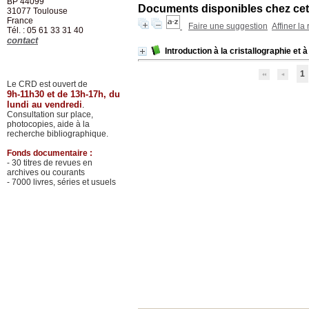
BP 44099
Documents disponibles chez cet 
31077
Toulouse
France
Faire une suggestion
Affiner la
Tél. : 05 61 33 31 40
contact
Introduction à la cristallographie et 
1
Le CRD est ouvert de
9h-11h30 et de 13h-17h, du
lundi au vendredi
.
Consultation sur place,
photocopies, aide à la
recherche bibliographique.
Fonds documentaire :
- 30 titres de revues en
archives ou courants
- 7000 livres, séries et usuels