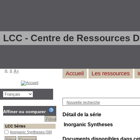
LCC - Centre de Ressources 
A-
A
A+
Accueil
Les ressources
Nouvelle recherche
Affiner ou comparer
Détail de la série
Inorganic Syntheses
LCC Séries
Inorganic Syntheses
[38]
Documents disponibles dans cett