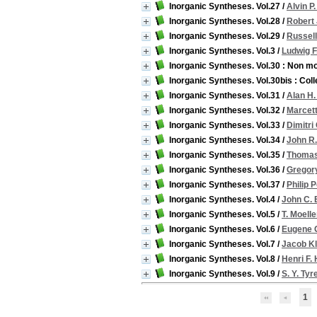
Inorganic Syntheses. Vol.27
/
Alvin P
Inorganic Syntheses. Vol.28
/
Robert 
Inorganic Syntheses. Vol.29
/
Russell
Inorganic Syntheses. Vol.3
/
Ludwig F
Inorganic Syntheses. Vol.30 : Non mo
Inorganic Syntheses. Vol.30bis : Col
Inorganic Syntheses. Vol.31
/
Alan H.
Inorganic Syntheses. Vol.32
/
Marcet
Inorganic Syntheses. Vol.33
/
Dimitri
Inorganic Syntheses. Vol.34
/
John R.
Inorganic Syntheses. Vol.35
/
Thomas
Inorganic Syntheses. Vol.36
/
Gregory
Inorganic Syntheses. Vol.37
/
Philip 
Inorganic Syntheses. Vol.4
/
John C. 
Inorganic Syntheses. Vol.5
/
T. Moelle
Inorganic Syntheses. Vol.6
/
Eugene 
Inorganic Syntheses. Vol.7
/
Jacob Kl
Inorganic Syntheses. Vol.8
/
Henri F.
Inorganic Syntheses. Vol.9
/
S. Y. Tyr
1