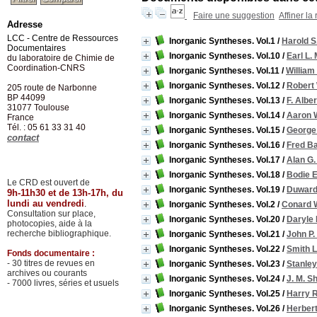
Faire une suggestion
Affiner la
Adresse
LCC - Centre de Ressources
Inorganic Syntheses. Vol.1
/
Harold S
Documentaires
Inorganic Syntheses. Vol.10
/
Earl L.
du laboratoire de Chimie de
Coordination-CNRS
Inorganic Syntheses. Vol.11
/
William 
Inorganic Syntheses. Vol.12
/
Robert 
205 route de Narbonne
BP 44099
Inorganic Syntheses. Vol.13
/
F. Albe
31077
Toulouse
Inorganic Syntheses. Vol.14
/
Aaron 
France
Tél. : 05 61 33 31 40
Inorganic Syntheses. Vol.15
/
George 
contact
Inorganic Syntheses. Vol.16
/
Fred B
Inorganic Syntheses. Vol.17
/
Alan G
Inorganic Syntheses. Vol.18
/
Bodie E
Le CRD est ouvert de
Inorganic Syntheses. Vol.19
/
Duward 
9h-11h30 et de 13h-17h, du
lundi au vendredi
.
Inorganic Syntheses. Vol.2
/
Conard W
Consultation sur place,
Inorganic Syntheses. Vol.20
/
Daryle
photocopies, aide à la
recherche bibliographique.
Inorganic Syntheses. Vol.21
/
John P. 
Inorganic Syntheses. Vol.22
/
Smith L
Fonds documentaire :
- 30 titres de revues en
Inorganic Syntheses. Vol.23
/
Stanley
archives ou courants
Inorganic Syntheses. Vol.24
/
J. M. S
- 7000 livres, séries et usuels
Inorganic Syntheses. Vol.25
/
Harry R
Inorganic Syntheses. Vol.26
/
Herbert