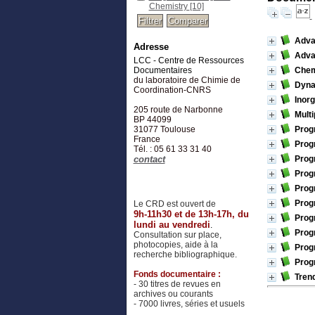
Chemistry
[10]
Adva
Adresse
Adva
LCC - Centre de Ressources
Documentaires
Chemi
du laboratoire de Chimie de
Dyna
Coordination-CNRS
Inorg
205 route de Narbonne
Mult
BP 44099
31077
Toulouse
Progr
France
Progr
Tél. : 05 61 33 31 40
contact
Progr
Progr
Progr
Progr
Le CRD est ouvert de
9h-11h30 et de 13h-17h, du
Progr
lundi au vendredi
.
Progr
Consultation sur place,
photocopies, aide à la
Progr
recherche bibliographique.
Progr
Fonds documentaire :
Trend
- 30 titres de revues en
archives ou courants
- 7000 livres, séries et usuels