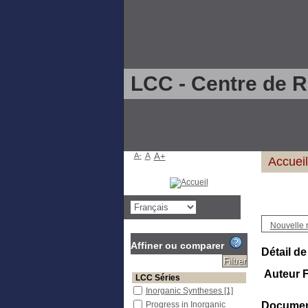
LCC - Centre de 
A-
A
A+
Accueil
Nouvelle 
Affiner ou comparer
Détail de
Auteur F
LCC Séries
Inorganic Syntheses
[1]
Progress in Inorganic
Document