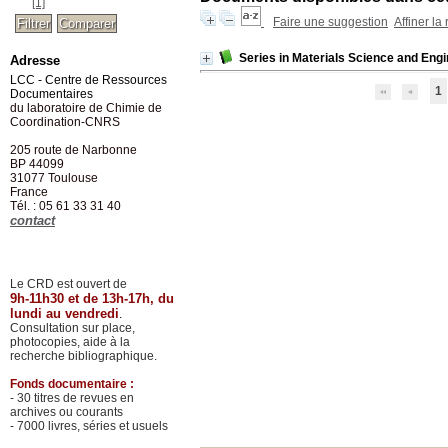
[1]
Faire une suggestion
Affiner la
Series in Materials Science and Eng
Adresse
LCC - Centre de Ressources
1
Documentaires
du laboratoire de Chimie de
Coordination-CNRS
205 route de Narbonne
BP 44099
31077
Toulouse
France
Tél. : 05 61 33 31 40
contact
Le CRD est ouvert de
9h-11h30 et de 13h-17h, du
lundi au vendredi
.
Consultation sur place,
photocopies, aide à la
recherche bibliographique.
Fonds documentaire :
- 30 titres de revues en
archives ou courants
- 7000 livres, séries et usuels