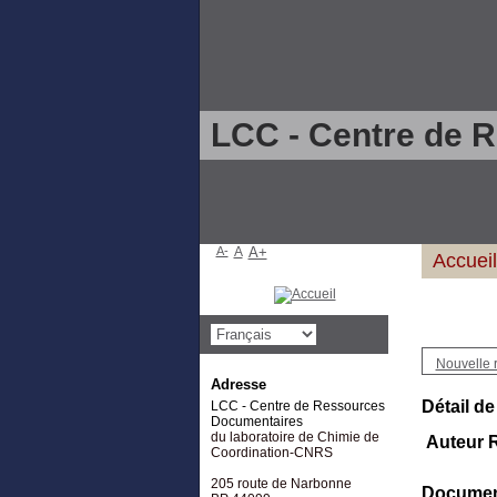
LCC - Centre de 
A-
A
A+
Accueil
Nouvelle 
Adresse
Détail de
LCC - Centre de Ressources
Documentaires
du laboratoire de Chimie de
Auteur R
Coordination-CNRS
205 route de Narbonne
Document