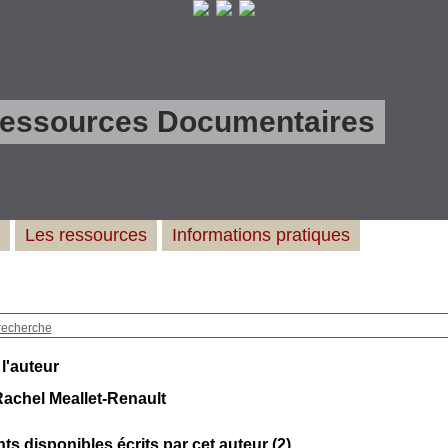
Ressources Documentaires
Les ressources
Informations pratiques
recherche
 l'auteur
achel Meallet-Renault
s disponibles écrits par cet auteur (
2
)