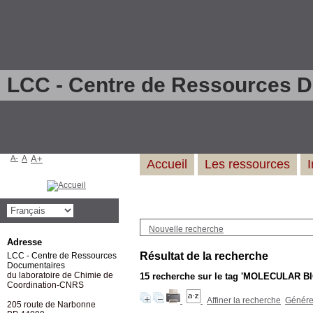
LCC - Centre de Ressources 
A-
A
A+
Accueil
Les ressources
Nouvelle recherche
Adresse
Résultat de la recherche
LCC - Centre de Ressources
Documentaires
du laboratoire de Chimie de
15
recherche sur le tag
'MOLECULAR B
Coordination-CNRS
Affiner la recherche
Générer
205 route de Narbonne