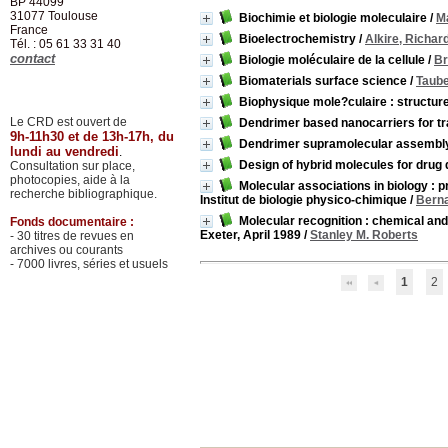
BP 44099
31077
Toulouse
Biochimie et biologie moleculaire
/
Ma
France
Bioelectrochemistry
/
Alkire, Richard
Tél. : 05 61 33 31 40
contact
Biologie moléculaire de la cellule
/
Br
Biomaterials surface science
/
Taube
Biophysique mole?culaire : structu
Le CRD est ouvert de
Dendrimer based nanocarriers for t
9h-11h30 et de 13h-17h, du
Dendrimer supramolecular assembly 
lundi au vendredi
.
Design of hybrid molecules for drug
Consultation sur place,
photocopies, aide à la
Molecular associations in biology : p
recherche bibliographique.
Institut de biologie physico-chimique
/
Bern
Molecular recognition : chemical and
Fonds documentaire :
Exeter, April 1989
/
Stanley M. Roberts
- 30 titres de revues en
archives ou courants
- 7000 livres, séries et usuels
1
2