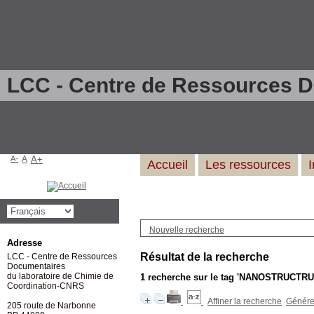
LCC - Centre de Ressources 
A-
A
A+
Accueil
Les ressources
Nouvelle recherche
Adresse
Résultat de la recherche
LCC - Centre de Ressources
Documentaires
du laboratoire de Chimie de
1
recherche sur le tag
'NANOSTRUCTRU
Coordination-CNRS
Affiner la recherche
Générer
205 route de Narbonne