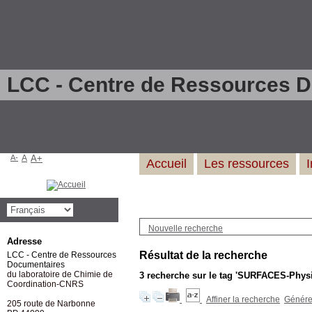
LCC - Centre de Ressources 
A-
A
A+
Accueil
Les ressources
Nouvelle recherche
Adresse
Résultat de la recherche
LCC - Centre de Ressources
Documentaires
du laboratoire de Chimie de
3
recherche sur le tag
'SURFACES-Physi
Coordination-CNRS
Affiner la recherche
Générer
205 route de Narbonne