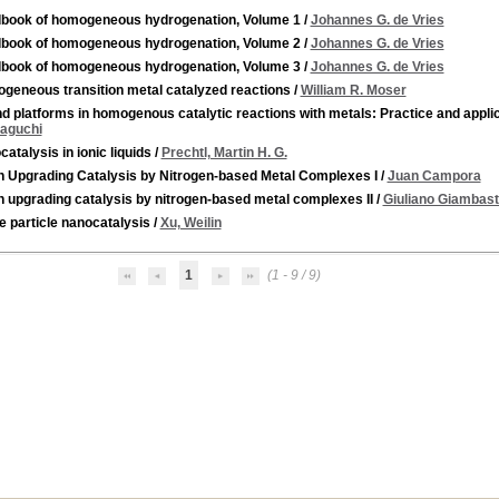
book of homogeneous hydrogenation, Volume 1
/
Johannes G. de Vries
book of homogeneous hydrogenation, Volume 2
/
Johannes G. de Vries
book of homogeneous hydrogenation, Volume 3
/
Johannes G. de Vries
geneous transition metal catalyzed reactions
/
William R. Moser
d platforms in homogenous catalytic reactions with metals: Practice and appli
aguchi
atalysis in ionic liquids
/
Prechtl, Martin H. G.
in Upgrading Catalysis by Nitrogen-based Metal Complexes I
/
Juan Campora
n upgrading catalysis by nitrogen-based metal complexes II
/
Giuliano Giambast
e particle nanocatalysis
/
Xu, Weilin
1
(1 - 9 / 9)