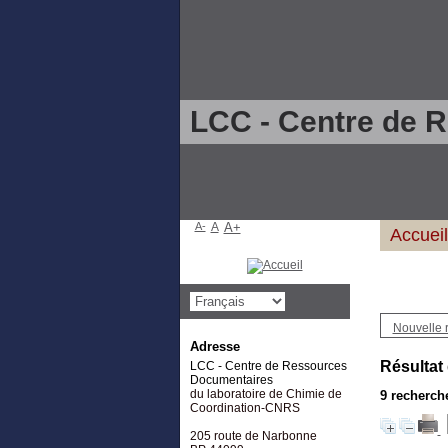
LCC - Centre de 
A-
A
A+
Accueil
Nouvelle 
Adresse
Résultat
LCC - Centre de Ressources
Documentaires
du laboratoire de Chimie de
9
recherche
Coordination-CNRS
205 route de Narbonne