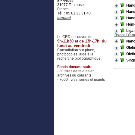
BP 44099
31077
Toulouse
Hand
France
Hand
Tél. : 05 61 33 31 40
contact
Hand
Homo
Ligan
Ryohei Yam
Le CRD est ouvert de
9h-11h30 et de 13h-17h, du
Nanoc
lundi au vendredi
.
Olef
Consultation sur place,
Olefi
photocopies, aide à la
recherche bibliographique.
Singl
Fonds documentaire :
- 30 titres de revues en
archives ou courants
- 7000 livres, séries et usuels