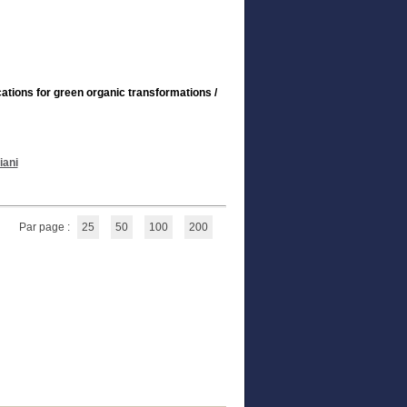
cations for green organic transformations
/
iani
Par page :
25
50
100
200