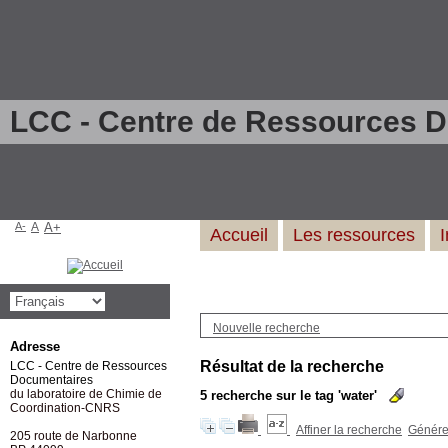
LCC - Centre de Ressources 
A-
A
A+
Accueil
Les ressources
Nouvelle recherche
Adresse
Résultat de la recherche
LCC - Centre de Ressources
Documentaires
du laboratoire de Chimie de
5
recherche sur le tag
'water'
Coordination-CNRS
Affiner la recherche
Générer
205 route de Narbonne