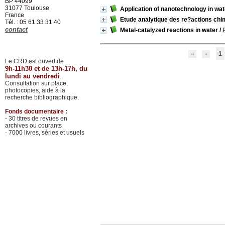
BP 44099
31077
Toulouse
Application of nanotechnology in wa
France
Etude analytique des re?actions chi
Tél. : 05 61 33 31 40
contact
Metal-catalyzed reactions in water
/
1
Le CRD est ouvert de
9h-11h30 et de 13h-17h, du
lundi au vendredi
.
Consultation sur place,
photocopies, aide à la
recherche bibliographique.
Fonds documentaire :
- 30 titres de revues en
archives ou courants
- 7000 livres, séries et usuels