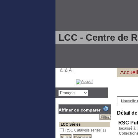
LCC - Centre de 
A-
A
A+
Accueil
Nouvelle 
Affiner ou comparer
Détail de
RSC Pub
LCC Séries
localisé à :
RSC Catalysis series
[1]
Collections