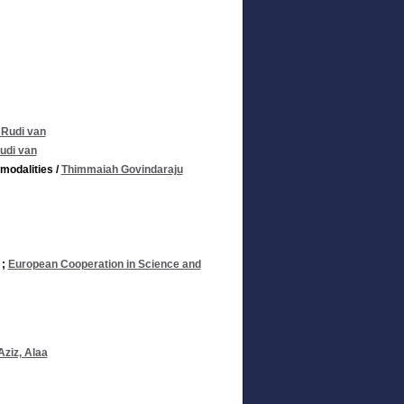
, Rudi van
Rudi van
 modalities
/
Thimmaiah Govindaraju
;
European Cooperation in Science and
Aziz, Alaa