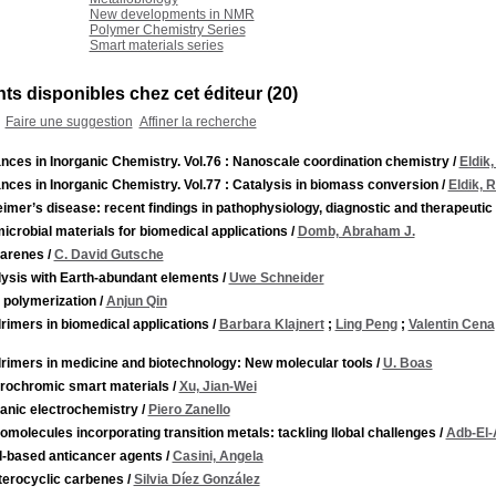
New developments in NMR
Polymer Chemistry Series
Smart materials series
s disponibles chez cet éditeur (
20
)
Faire une suggestion
Affiner la recherche
ces in Inorganic Chemistry. Vol.76 : Nanoscale coordination chemistry
/
Eldik
ces in Inorganic Chemistry. Vol.77 : Catalysis in biomass conversion
/
Eldik, 
imer’s disease: recent findings in pathophysiology, diagnostic and therapeutic
icrobial materials for biomedical applications
/
Domb, Abraham J.
xarenes
/
C. David Gutsche
lysis with Earth-abundant elements
/
Uwe Schneider
 polymerization
/
Anjun Qin
imers in biomedical applications
/
Barbara Klajnert
;
Ling Peng
;
Valentin Cena
rimers in medicine and biotechnology: New molecular tools
/
U. Boas
trochromic smart materials
/
Xu, Jian-Wei
ganic electrochemistry
/
Piero Zanello
molecules incorporating transition metals: tackling llobal challenges
/
Adb-El-
l-based anticancer agents
/
Casini, Angela
terocyclic carbenes
/
Silvia Díez González