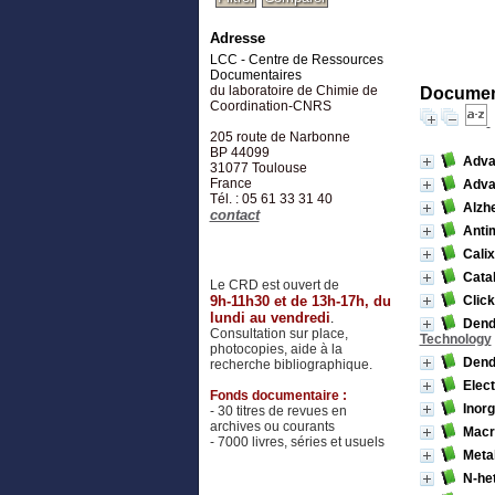
Adresse
LCC - Centre de Ressources
Documentaires
du laboratoire de Chimie de
Document
Coordination-CNRS
205 route de Narbonne
BP 44099
Advan
31077
Toulouse
France
Advan
Tél. : 05 61 33 31 40
Alzhe
contact
Antim
Cali
Cata
Le CRD est ouvert de
9h-11h30 et de 13h-17h, du
Click
lundi au vendredi
.
Dendr
Consultation sur place,
Technology
photocopies, aide à la
Dend
recherche bibliographique.
Elec
Fonds documentaire :
Inor
- 30 titres de revues en
archives ou courants
Macro
- 7000 livres, séries et usuels
Meta
N-he