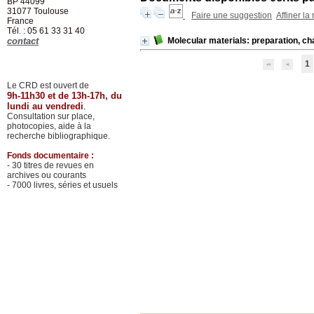
BP 44099
31077
Toulouse
Faire une suggestion
Affiner la
France
Tél. : 05 61 33 31 40
contact
Molecular materials: preparation, cha
1
Le CRD est ouvert de
9h-11h30 et de 13h-17h, du
lundi au vendredi
.
Consultation sur place,
photocopies, aide à la
recherche bibliographique.
Fonds documentaire :
- 30 titres de revues en
archives ou courants
- 7000 livres, séries et usuels