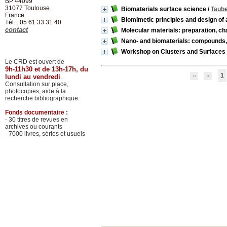
BP 44099
31077
Toulouse
Biomaterials surface science
/
Taube
France
Biomimetic principles and design of
Tél. : 05 61 33 31 40
contact
Molecular materials: preparation, cha
Nano- and biomaterials: compounds, p
Workshop on Clusters and Surfaces -
Le CRD est ouvert de
9h-11h30 et de 13h-17h, du
1
lundi au vendredi
.
Consultation sur place,
photocopies, aide à la
recherche bibliographique.
Fonds documentaire :
- 30 titres de revues en
archives ou courants
- 7000 livres, séries et usuels