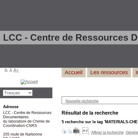
LCC - Centre de Ressources 
A-
A
A+
Accueil
Les ressources
Nouvelle recherche
Adresse
Résultat de la recherche
LCC - Centre de Ressources
Documentaires
du laboratoire de Chimie de
5
recherche sur le tag
'MATERIALS-CHE
Coordination-CNRS
Affiner la recherche
Générer
205 route de Narbonne