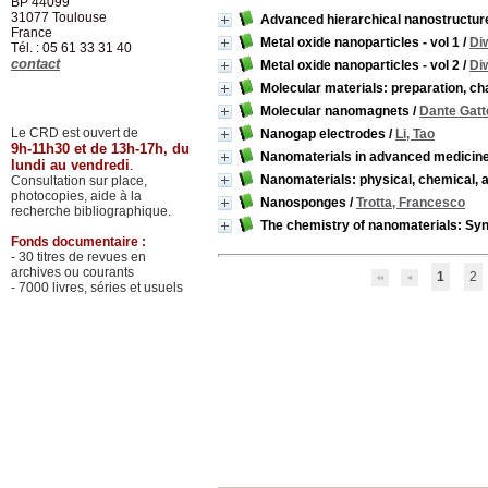
BP 44099
31077
Toulouse
Advanced hierarchical nanostructur
France
Metal oxide nanoparticles - vol 1
/
Di
Tél. : 05 61 33 31 40
contact
Metal oxide nanoparticles - vol 2
/
Di
Molecular materials: preparation, cha
Molecular nanomagnets
/
Dante Gatt
Le CRD est ouvert de
Nanogap electrodes
/
Li, Tao
9h-11h30 et de 13h-17h, du
Nanomaterials in advanced medicin
lundi au vendredi
.
Nanomaterials: physical, chemical, a
Consultation sur place,
photocopies, aide à la
Nanosponges
/
Trotta, Francesco
recherche bibliographique.
The chemistry of nanomaterials: Syn
Fonds documentaire :
- 30 titres de revues en
archives ou courants
1
2
- 7000 livres, séries et usuels