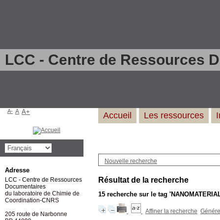
LCC - Centre de Ressources 
A-
A
A+
Accueil
Les ressources
Nouvelle recherche
Adresse
Résultat de la recherche
LCC - Centre de Ressources
Documentaires
du laboratoire de Chimie de
15
recherche sur le tag
'NANOMATERIAL
Coordination-CNRS
Affiner la recherche
Générer
205 route de Narbonne