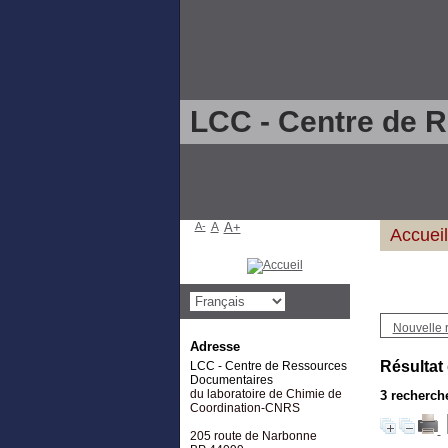
LCC - Centre de 
A-
A
A+
Accueil
Nouvelle 
Adresse
Résultat
LCC - Centre de Ressources
Documentaires
du laboratoire de Chimie de
3
recherche
Coordination-CNRS
205 route de Narbonne