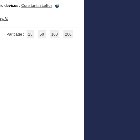
nic devices
/
Constantin Lefter
y, V.
Par page :
25
50
100
200