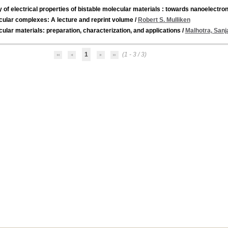
 of electrical properties of bistable molecular materials : towards nanoelectro
cular complexes: A lecture and reprint volume
/
Robert S. Mulliken
ular materials: preparation, characterization, and applications
/
Malhotra, Sanja
1
(1 - 3 / 3)