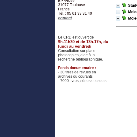
BP 44099
31077
Toulouse
Study
France
Mole
Tél. : 05 61 33 31 40
contact
Molec
Le CRD est ouvert de
9h-11h30 et de 13h-17h, du
lundi au vendredi
.
Consultation sur place,
photocopies, aide à la
recherche bibliographique.
Fonds documentaire :
- 30 titres de revues en
archives ou courants
- 7000 livres, séries et usuels