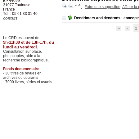
BP 44099
31077
Toulouse
Faire une suggestion
Affiner la
France
Tél. : 05 61 33 31 40
contact
Dendrimers and dendrons : concepts
1
Le CRD est ouvert de
9h-11h30 et de 13h-17h, du
lundi au vendredi
.
Consultation sur place,
photocopies, aide à la
recherche bibliographique.
Fonds documentaire :
- 30 titres de revues en
archives ou courants
- 7000 livres, séries et usuels