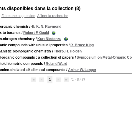
s disponibles dans la collection (
8
)
Faire une suggestion
Affiner la recherche
organic chemistry-II
/
K. N. Raymond
x to boranes
/
Robert F. Gould
n-nitrogen chemistry
/
Kurt Niedenzu
ganic compounds with unusual properties
/
R. Bruce King
anistic bioinorganic chemistry
/
Thorp, H. Holden
-organic compounds : a collection of papers
/
Symposium on Metal-Organic Com
toichiometric compounds
/
Roland Ward
amine-chelated alkali metal compounds
/
Arthur W. Langer
1
(1 - 8 / 8)