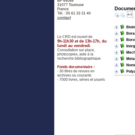
BP 44099
31077
Toulouse
Document
France
Tél. : 05 61 33 31 40
contact
Bioin
Bora
Le CRD est ouvert de
Boro
9h-11h30 et de 13h-17h, du
lundi au vendredi
.
Inor
Consultation sur place,
Mech
photocopies, aide à la
recherche bibliographique.
Metal
Nons
Fonds documentaire :
- 30 titres de revues en
Poly
archives ou courants
- 7000 livres, séries et usuels