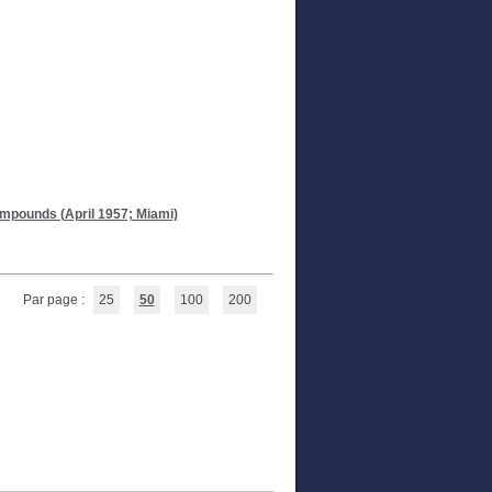
pounds (April 1957; Miami)
Par page :
25
50
100
200