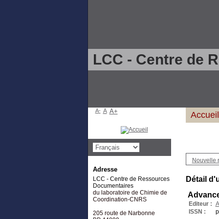
LCC - Centre de 
A-
A
A+
Accueil
Nouvelle 
Adresse
Détail d'
LCC - Centre de Ressources
Documentaires
du laboratoire de Chimie de
Advance
Coordination-CNRS
Editeur :
A
ISSN :
p
205 route de Narbonne