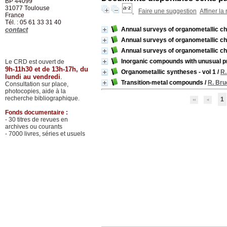
BP 44099
31077
Toulouse
Faire une suggestion
Affiner la
France
Tél. : 05 61 33 31 40
contact
Annual surveys of organometallic che
Annual surveys of organometallic che
Annual surveys of organometallic che
Inorganic compounds with unusual p
Le CRD est ouvert de
9h-11h30 et de 13h-17h, du
Organometallic syntheses - vol 1
/
R.
lundi au vendredi
.
Transition-metal compounds
/
R. Bru
Consultation sur place,
photocopies, aide à la
recherche bibliographique.
1
Fonds documentaire :
- 30 titres de revues en
archives ou courants
- 7000 livres, séries et usuels