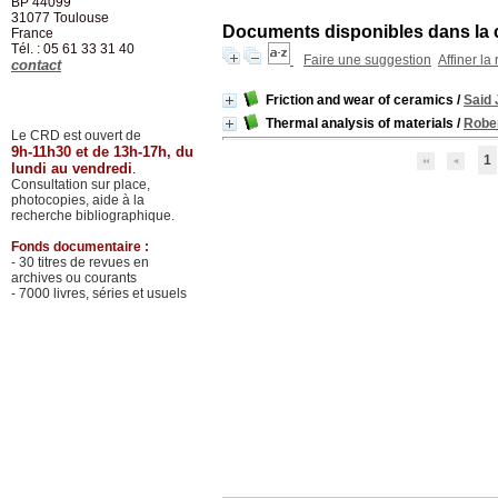
BP 44099
31077
Toulouse
Documents disponibles dans la c
France
Tél. : 05 61 33 31 40
Faire une suggestion
Affiner la
contact
Friction and wear of ceramics
/
Said
Thermal analysis of materials
/
Rober
Le CRD est ouvert de
9h-11h30 et de 13h-17h, du
1
lundi au vendredi
.
Consultation sur place,
photocopies, aide à la
recherche bibliographique.
Fonds documentaire :
- 30 titres de revues en
archives ou courants
- 7000 livres, séries et usuels