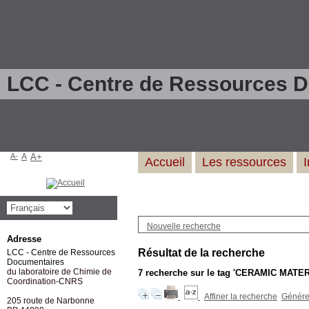
LCC - Centre de Ressources 
A-
A
A+
Accueil
Les ressources
Nouvelle recherche
Adresse
Résultat de la recherche
LCC - Centre de Ressources
Documentaires
du laboratoire de Chimie de
7
recherche sur le tag
'CERAMIC MATER
Coordination-CNRS
Affiner la recherche
Générer
205 route de Narbonne