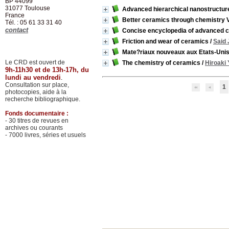
BP 44099
31077
Toulouse
Advanced hierarchical nanostructur
France
Better ceramics through chemistry 
Tél. : 05 61 33 31 40
contact
Concise encyclopedia of advanced c
Friction and wear of ceramics
/
Said
Mate?riaux nouveaux aux Etats-Uni
Le CRD est ouvert de
The chemistry of ceramics
/
Hiroaki
9h-11h30 et de 13h-17h, du
lundi au vendredi
.
Consultation sur place,
1
photocopies, aide à la
recherche bibliographique.
Fonds documentaire :
- 30 titres de revues en
archives ou courants
- 7000 livres, séries et usuels