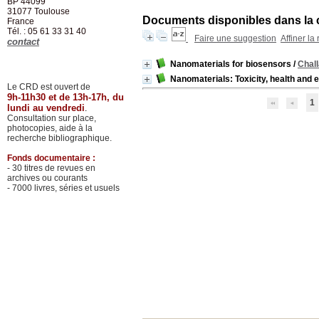
BP 44099
31077
Toulouse
Documents disponibles dans la c
France
Tél. : 05 61 33 31 40
Faire une suggestion
Affiner la
contact
Nanomaterials for biosensors
/
Chal
Nanomaterials: Toxicity, health and 
Le CRD est ouvert de
9h-11h30 et de 13h-17h, du
1
lundi au vendredi
.
Consultation sur place,
photocopies, aide à la
recherche bibliographique.
Fonds documentaire :
- 30 titres de revues en
archives ou courants
- 7000 livres, séries et usuels