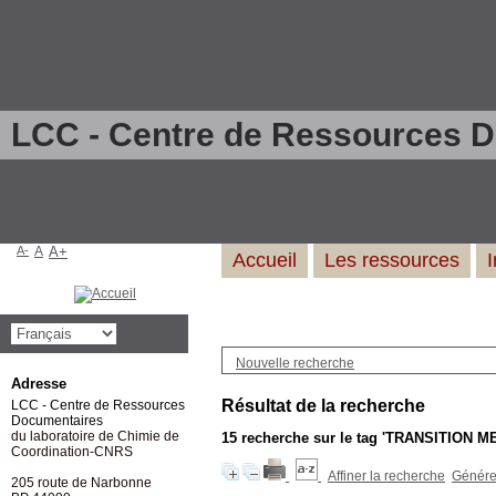
LCC - Centre de Ressources 
A-
A
A+
Accueil
Les ressources
Nouvelle recherche
Adresse
Résultat de la recherche
LCC - Centre de Ressources
Documentaires
du laboratoire de Chimie de
15
recherche sur le tag
'TRANSITION 
Coordination-CNRS
Affiner la recherche
Générer
205 route de Narbonne