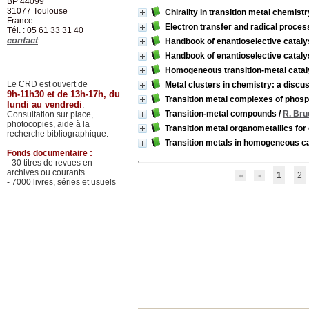
BP 44099
31077
Toulouse
Chirality in transition metal chemistr
France
Electron transfer and radical proces
Tél. : 05 61 33 31 40
contact
Handbook of enantioselective catalys
Handbook of enantioselective catalys
Homogeneous transition-metal catalys
Le CRD est ouvert de
Metal clusters in chemistry: a discu
9h-11h30 et de 13h-17h, du
Transition metal complexes of phosp
lundi au vendredi
.
Transition-metal compounds
/
R. Bru
Consultation sur place,
photocopies, aide à la
Transition metal organometallics for
recherche bibliographique.
Transition metals in homogeneous ca
Fonds documentaire :
- 30 titres de revues en
archives ou courants
1
2
- 7000 livres, séries et usuels