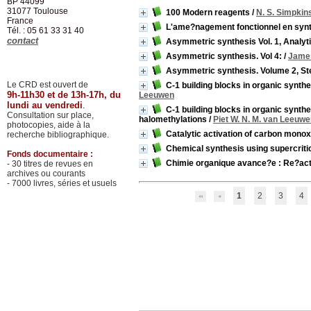
BP 44099
31077
Toulouse
100 Modern reagents
/
N. S. Simpkin
France
L'ame?nagement fonctionnel en syn
Tél. : 05 61 33 31 40
contact
Asymmetric synthesis Vol. 1, Analyt
Asymmetric synthesis. Vol 4:
/
James
Asymmetric synthesis. Volume 2, Ster
Le CRD est ouvert de
C-1 building blocks in organic synth
9h-11h30 et de 13h-17h, du
Leeuwen
lundi au vendredi
.
C-1 building blocks in organic synthe
Consultation sur place,
halomethylations
/
Piet W. N. M. van Leeuw
photocopies, aide à la
Catalytic activation of carbon monox
recherche bibliographique.
Chemical synthesis using supercritic
Fonds documentaire :
Chimie organique avance?e : Re?acti
- 30 titres de revues en
archives ou courants
- 7000 livres, séries et usuels
1
2
3
4