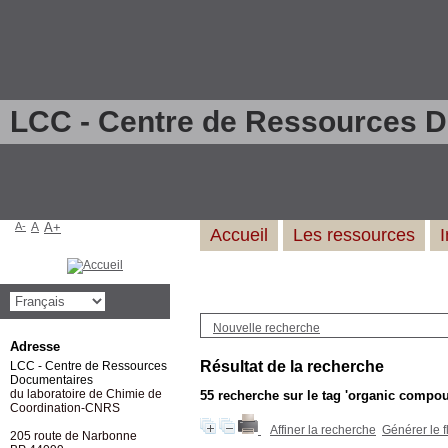
LCC - Centre de Ressources 
A-
A
A+
Accueil
Les ressources
Nouvelle recherche
Adresse
Résultat de la recherche
LCC - Centre de Ressources
Documentaires
du laboratoire de Chimie de
55
recherche sur le tag
'organic compou
Coordination-CNRS
Affiner la recherche
Générer le f
205 route de Narbonne