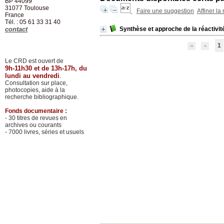
BP 44099
31077
Toulouse
Faire une suggestion
Affiner la
France
Tél. : 05 61 33 31 40
contact
Synthèse et approche de la réactivit
1
Le CRD est ouvert de
9h-11h30 et de 13h-17h, du
lundi au vendredi
.
Consultation sur place,
photocopies, aide à la
recherche bibliographique.
Fonds documentaire :
- 30 titres de revues en
archives ou courants
- 7000 livres, séries et usuels