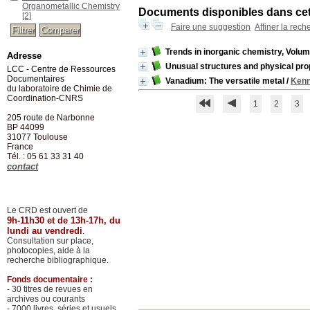
Organometallic Chemistry
Documents disponibles dans cett
[2]
Faire une suggestion
Affiner la rech
Trends in inorganic chemistry, Volum
Adresse
Unusual structures and physical pro
LCC - Centre de Ressources
Documentaires
Vanadium: The versatile metal
/
Kenn
du laboratoire de Chimie de
Coordination-CNRS
1
2
3
205 route de Narbonne
BP 44099
31077
Toulouse
France
Tél. : 05 61 33 31 40
contact
Le CRD est ouvert de
9h-11h30 et de 13h-17h, du
lundi au vendredi
.
Consultation sur place,
photocopies, aide à la
recherche bibliographique.
Fonds documentaire :
- 30 titres de revues en
archives ou courants
- 7000 livres, séries et usuels