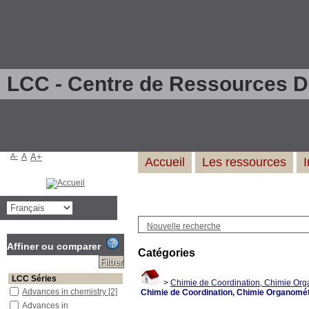
LCC - Centre de Ressources 
A-
A
A+
Accueil
Les ressources
Nouvelle recherche
Affiner ou comparer
Catégories
LCC Séries
>
Chimie de Coordination, Chimie Org
Advances in chemistry
[2]
Chimie de Coordination, Chimie Organomét
Advances in